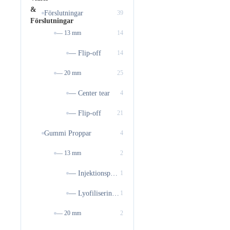
Förslutningar
39
— 13 mm
14
— Flip-off
14
— 20 mm
25
— Center tear
4
— Flip-off
21
Gummi Proppar
4
— 13 mm
2
— Injektionsproppar
1
— Lyofiliseringsproppar
1
— 20 mm
2