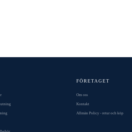
FÖRETAGET
r
Om oss
lutning
Kontakt
kning
Allmän Policy - retur och köp
lbehör