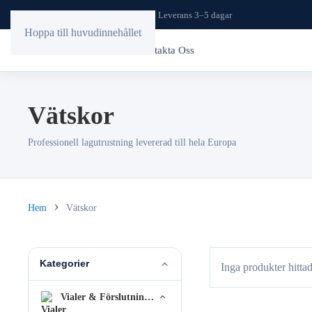
Frakt till hela Europa
Leverans 3–5 dagar
Hoppa till huvudinnehållet
Hem
Butik
Kontakta Oss
Vätskor
Professionell lagutrustning levererad till hela Europa
Hem
Vätskor
Kategorier
Inga produkter hittad
Vialer & Förslutningar