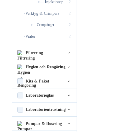
— Injektionsproppar
2
Verktyg & Crimpers
2
— Crimptänger
2
Vialer
2
Filtrering
Hygien och Rengöring
Kits & Paket
Laboratorieglas
Laboratorieutrustning
Pumpar & Dosering