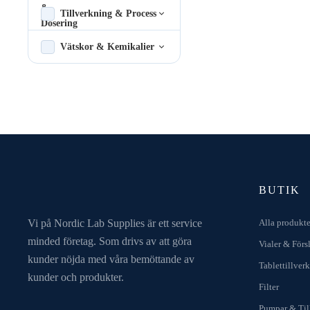
Tillverkning & Process
Vätskor & Kemikalier
BUTIK
Vi på Nordic Lab Supplies är ett service
Alla produkte
minded företag. Som drivs av att göra
Vialer & Förs
kunder nöjda med våra bemöttande av
Tablettillver
kunder och produkter.
Filter
Pumpar & Til