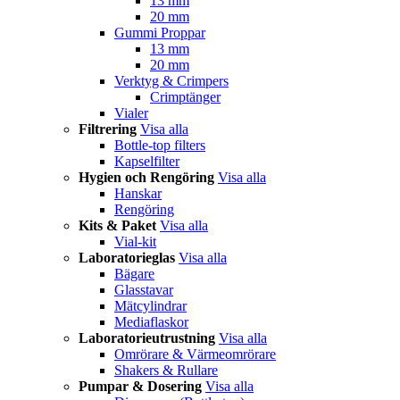
13 mm
20 mm
Gummi Proppar
13 mm
20 mm
Verktyg & Crimpers
Crimptänger
Vialer
Filtrering
Visa alla
Bottle-top filters
Kapselfilter
Hygien och Rengöring
Visa alla
Hanskar
Rengöring
Kits & Paket
Visa alla
Vial-kit
Laboratorieglas
Visa alla
Bägare
Glasstavar
Mätcylindrar
Mediaflaskor
Laboratorieutrustning
Visa alla
Omrörare & Värmeomrörare
Shakers & Rullare
Pumpar & Dosering
Visa alla