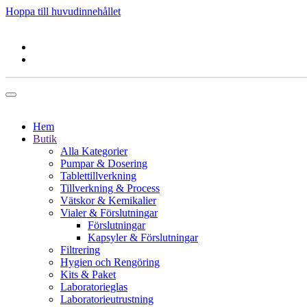
Hoppa till huvudinnehållet
Hem
Butik
Alla Kategorier
Pumpar & Dosering
Tablettillverkning
Tillverkning & Process
Vätskor & Kemikalier
Vialer & Förslutningar
Förslutningar
Kapsyler & Förslutningar
Filtrering
Hygien och Rengöring
Kits & Paket
Laboratorieglas
Laboratorieutrustning