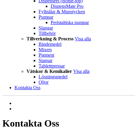
Dispensers (Bottle-top)
DispensMate Pro
Fyllnålar & Munstycken
Pumpar
Peristaltiska pumpar
Slangar
Tillbehör
Tillverkning & Process
Visa alla
Bindemedel
Mixers
Pigment
Stansar
Tablettpressar
Vätskor & Kemikalier
Visa alla
Lösningsmedel
Oljor
Kontakta Oss
Kontakta Oss