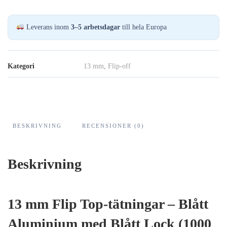
Seals
Blå/Blå,
Leverans inom
3–5 arbetsdagar
till hela Europa
1000-
Pack
mängd
Kategori
13 mm
,
Flip-off
BESKRIVNING
RECENSIONER (0)
Beskrivning
13 mm Flip Top-tätningar – Blått
Aluminium med Blått Lock (1000