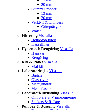
13 mm
20 mm
Gummi Proppar
13 mm
20 mm
Verktyg & Crimpers
Crimptänger
Vialer
Filtrering
Visa alla
Bottle-top filters
Kapselfilter
Hygien och Rengöring
Visa alla
Hanskar
Rengöring
Kits & Paket
Visa alla
Vial-kit
Laboratorieglas
Visa alla
Bägare
Glasstavar
Mätcylindrar
Mediaflaskor
Laboratorieutrustning
Visa alla
Omrörare & Värmeomrörare
Shakers & Rullare
Pumpar & Dosering
Visa alla