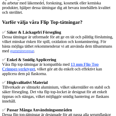
du arbetar med läkemedel, forskning, kosmetik eller kemiska
produkter, hjälper dessa tätningar dig att bevara innehållets kvalitet
och sterilitet.
Varför välja våra Flip Top-tätningar?
✅
Säker & Läckagefri Försegling
Dessa tätningar är utformade för att ge en tät och pålitlig förslutning,
vilket minskar risken för spill, oxidation och kontaminering. För
bästa möjliga täthet rekommenderar vi att använda dem tillsammans
med
gummiproppar
.
✅
Enkel & Smidig Applicering
Våra flip top-tätningar är kompatibla med
13 mm Flip Top
Crimper-verktyget
, vilket gör att du enkelt och effektivt kan
applicera dem på flaskorna.
✅
Högkvalitativt Material
Tillverkade av slitstarkt aluminium, vilket säkerställer en stabil och
säker försegling. Det vita flip top-locket är designat för att enkelt
öppnas och stängas, vilket möjliggör smidig hantering av flaskans
innehåll.
✅
Passar Många Användningsområden
Dessa flip top-tätningar är designade för att passa alla serumflaskor