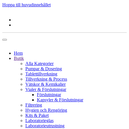
Hoppa till huvudinnehållet
Hem
Butik
Alla Kategorier
Pumpar & Dosering
Tablettillverkning
Tillverkning & Process
Vätskor & Kemikalier
Vialer & Förslutningar
Förslutningar
Kapsyler & Förslutningar
Filtrering
Hygien och Rengöring
Kits & Paket
Laboratorieglas
Laboratorieutrustning