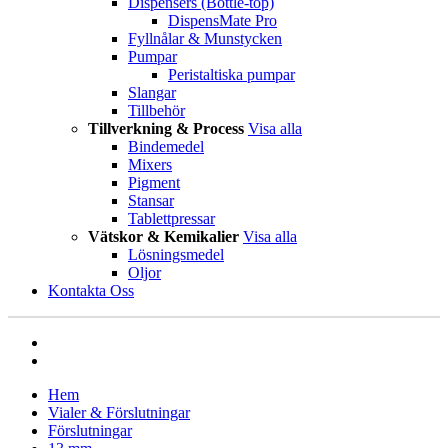
Dispensers (Bottle-top)
DispensMate Pro
Fyllnålar & Munstycken
Pumpar
Peristaltiska pumpar
Slangar
Tillbehör
Tillverkning & Process
Visa alla
Bindemedel
Mixers
Pigment
Stansar
Tablettpressar
Vätskor & Kemikalier
Visa alla
Lösningsmedel
Oljor
Kontakta Oss
Hem
Vialer & Förslutningar
Förslutningar