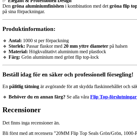
✅
Elegant & Professionell Design
Den
gröna aluminiumfinishen
i kombination med det
gröna flip to
på sina förpackningar.
Produktinformation:
🔹
Antal:
1000 st per förpackning
🔹
Storlek:
Passar flaskor med
20 mm yttre diameter
på halsen
🔹
Material:
Högkvalitativt aluminium med plastlock
🔹
Färg:
Grön aluminium med grönt flip top-lock
Beställ idag för en säker och professionell försegling!
En
pålitlig tätning
är avgörande för att skydda flaskinnehållet och säk
🔹
Behöver du en annan färg?
Se alla våra
Flip Top-förslutningar
Recensioner
Det finns inga recensioner än.
Bli först med att recensera ”20MM Flip Top Seals Grön/Grön, 1000-