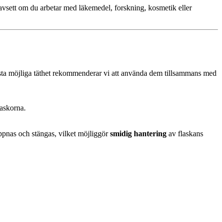
avsett om du arbetar med läkemedel, forskning, kosmetik eller
bästa möjliga täthet rekommenderar vi att använda dem tillsammans med
laskorna.
öppnas och stängas, vilket möjliggör
smidig hantering
av flaskans