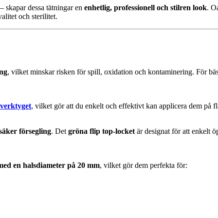
– skapar dessa tätningar en
enhetlig, professionell och stilren look
. O
itet och sterilitet.
ing
, vilket minskar risken för spill, oxidation och kontaminering. För 
verktyget
, vilket gör att du enkelt och effektivt kan applicera dem på f
 säker försegling
. Det
gröna flip top-locket
är designat för att enkelt 
 med en halsdiameter på 20 mm
, vilket gör dem perfekta för: