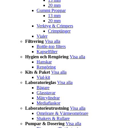
13 mm
20 mm
Gummi Proppar
13 mm
20 mm
Verktyg & Crimpers
Crimptänger
Vialer
Filtrering
Visa alla
Bottle-top filters
Kapselfilter
Hygien och Rengöring
Visa alla
Hanskar
Rengöring
Kits & Paket
Visa alla
Vial-kit
Laboratorieglas
Visa alla
Bägare
Glasstavar
Mätcylindrar
Mediaflaskor
Laboratorieutrustning
Visa alla
Omrörare & Värmeomrörare
Shakers & Rullare
Pumpar & Dosering
Visa alla