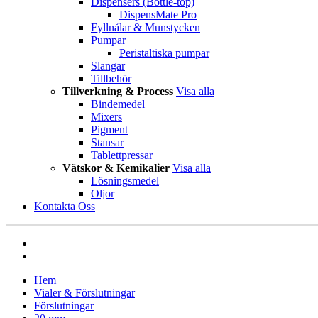
Dispensers (Bottle-top)
DispensMate Pro
Fyllnålar & Munstycken
Pumpar
Peristaltiska pumpar
Slangar
Tillbehör
Tillverkning & Process
Visa alla
Bindemedel
Mixers
Pigment
Stansar
Tablettpressar
Vätskor & Kemikalier
Visa alla
Lösningsmedel
Oljor
Kontakta Oss
Hem
Vialer & Förslutningar
Förslutningar