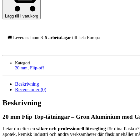
1000-
Pack
mängd
Lägg till i varukorg
🚚 Leverans inom
3–5 arbetsdagar
till hela Europa
Kategori
20 mm
,
Flip-off
Beskrivning
Recensioner (0)
Beskrivning
20 mm Flip Top-tätningar – Grön Aluminium med Gr
Letar du efter en
säker och professionell försegling
för dina flaskor
apotek, kemisk industri och andra verksamheter där flaskinnehållet m