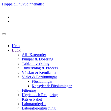
Hoppa till huvudinnehållet
Hem
Butik
Alla Kategorier
Pumpar & Dosering
Tablettillverkning
Tillverkning & Process
Vätskor & Kemikalier
Vialer & Förslutningar
Förslutningar
Kapsyler & Förslutningar
Filtrering
Hygien och Rengöring
Kits & Paket
Laboratorieglas
Laboratorieutrustning