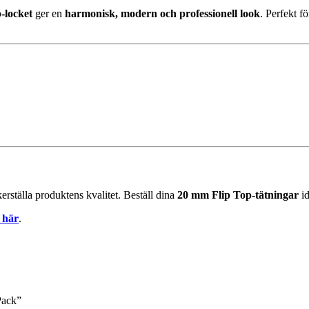
p-locket
ger en
harmonisk, modern och professionell look
. Perfekt f
erställa produktens kvalitet. Beställ dina
20 mm Flip Top-tätningar
id
 här
.
Pack”