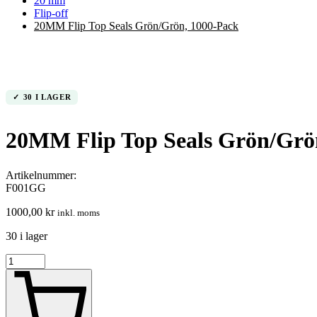
20 mm
Flip-off
20MM Flip Top Seals Grön/Grön, 1000-Pack
30 I LAGER
20MM Flip Top Seals Grön/Grö
Artikelnummer:
F001GG
1000,00
kr
inkl. moms
30 i lager
20MM
Flip
Top
Seals
Grön/Grön,