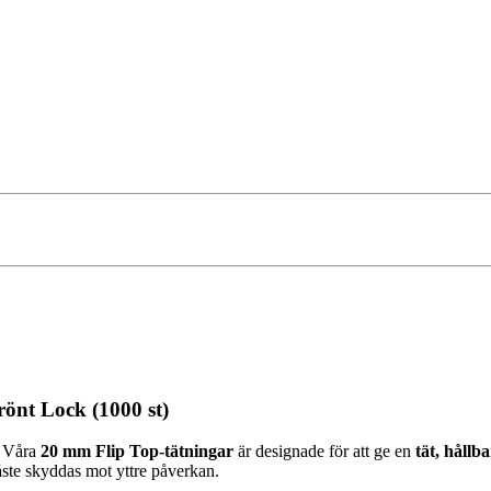
önt Lock (1000 st)
? Våra
20 mm Flip Top-tätningar
är designade för att ge en
tät, hållb
åste skyddas mot yttre påverkan.