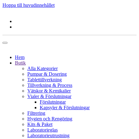
Hoppa till huvudinnehållet
Hem
Butik
Alla Kategorier
Pumpar & Dosering
Tablettillverkning
Tillverkning & Process
Vätskor & Kemikalier
Vialer & Förslutningar
Förslutningar
Kapsyler & Förslutningar
Filtrering
Hygien och Rengöring
Kits & Paket
Laboratorieglas
Laboratorieutrustning