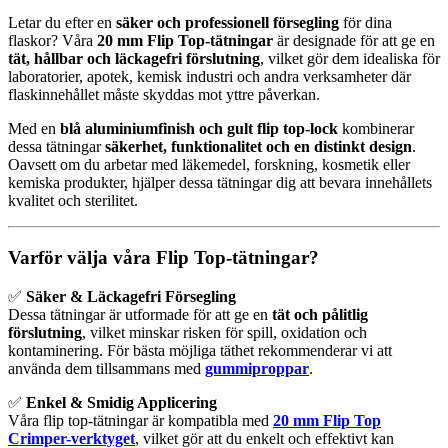
Letar du efter en
säker och professionell försegling
för dina
flaskor? Våra
20 mm Flip Top-tätningar
är designade för att ge en
tät, hållbar och läckagefri förslutning
, vilket gör dem idealiska för
laboratorier, apotek, kemisk industri och andra verksamheter där
flaskinnehållet måste skyddas mot yttre påverkan.
Med en
blå aluminiumfinish och gult flip top-lock
kombinerar
dessa tätningar
säkerhet, funktionalitet och en distinkt design
.
Oavsett om du arbetar med läkemedel, forskning, kosmetik eller
kemiska produkter, hjälper dessa tätningar dig att bevara innehållets
kvalitet och sterilitet.
Varför välja våra Flip Top-tätningar?
✅
Säker & Läckagefri Försegling
Dessa tätningar är utformade för att ge en
tät och pålitlig
förslutning
, vilket minskar risken för spill, oxidation och
kontaminering. För bästa möjliga täthet rekommenderar vi att
använda dem tillsammans med
gummiproppar
.
✅
Enkel & Smidig Applicering
Våra flip top-tätningar är kompatibla med
20 mm Flip Top
Crimper-verktyget
, vilket gör att du enkelt och effektivt kan