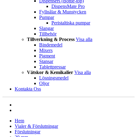
Dispensers (Bottle-top)
DispensMate Pro
Fyllnålar & Munstycken
Pumpar
Peristaltiska pumpar
Slangar
Tillbehör
Tillverkning & Process
Visa alla
Bindemedel
Mixers
Pigment
Stansar
Tablettpressar
Vätskor & Kemikalier
Visa alla
Lösningsmedel
Oljor
Kontakta Oss
Hem
Vialer & Förslutningar
Förslutningar