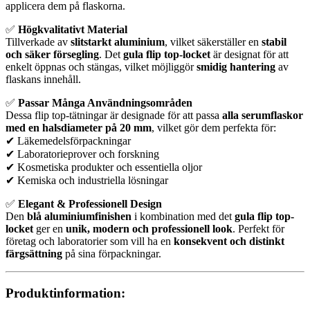
applicera dem på flaskorna.
✅
Högkvalitativt Material
Tillverkade av
slitstarkt aluminium
, vilket säkerställer en
stabil
och säker försegling
. Det
gula flip top-locket
är designat för att
enkelt öppnas och stängas, vilket möjliggör
smidig hantering
av
flaskans innehåll.
✅
Passar Många Användningsområden
Dessa flip top-tätningar är designade för att passa
alla serumflaskor
med en halsdiameter på 20 mm
, vilket gör dem perfekta för:
✔ Läkemedelsförpackningar
✔ Laboratorieprover och forskning
✔ Kosmetiska produkter och essentiella oljor
✔ Kemiska och industriella lösningar
✅
Elegant & Professionell Design
Den
blå aluminiumfinishen
i kombination med det
gula flip top-
locket
ger en
unik, modern och professionell look
. Perfekt för
företag och laboratorier som vill ha en
konsekvent och distinkt
färgsättning
på sina förpackningar.
Produktinformation: