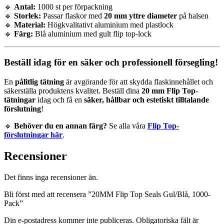
🔹
Antal:
1000 st per förpackning
🔹
Storlek:
Passar flaskor med
20 mm yttre diameter
på halsen
🔹
Material:
Högkvalitativt aluminium med plastlock
🔹
Färg:
Blå aluminium med gult flip top-lock
Beställ idag för en säker och professionell försegling!
En
pålitlig tätning
är avgörande för att skydda flaskinnehållet och
säkerställa produktens kvalitet. Beställ dina
20 mm Flip Top-
tätningar
idag och få en
säker, hållbar och estetiskt tilltalande
förslutning
!
🔹
Behöver du en annan färg?
Se alla våra
Flip Top-
förslutningar här
.
Recensioner
Det finns inga recensioner än.
Bli först med att recensera ”20MM Flip Top Seals Gul/Blå, 1000-
Pack”
Din e-postadress kommer inte publiceras.
Obligatoriska fält är