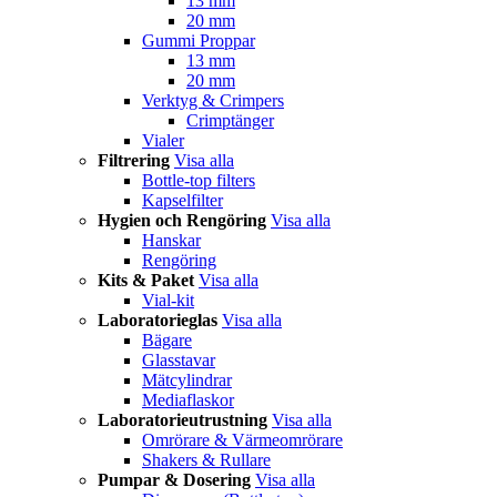
13 mm
20 mm
Gummi Proppar
13 mm
20 mm
Verktyg & Crimpers
Crimptänger
Vialer
Filtrering
Visa alla
Bottle-top filters
Kapselfilter
Hygien och Rengöring
Visa alla
Hanskar
Rengöring
Kits & Paket
Visa alla
Vial-kit
Laboratorieglas
Visa alla
Bägare
Glasstavar
Mätcylindrar
Mediaflaskor
Laboratorieutrustning
Visa alla
Omrörare & Värmeomrörare
Shakers & Rullare
Pumpar & Dosering
Visa alla