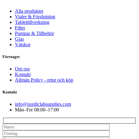
Alla produkter
Vialer & Förslutning
Tablettillverkning
Filter
Pumpar & Tillbehör
Glas
Vätskor
Företaget
Om oss
Kontakt
Allmän Policy - retur och köp
Kontakt
info@nordiclabsupplies.com
Mån–Fre 08:00–17:00