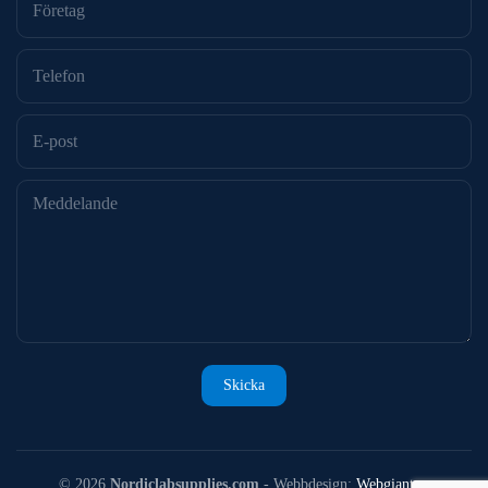
©
2026
Nordiclabsupplies.com
- Webbdesign:
Webgiant.se