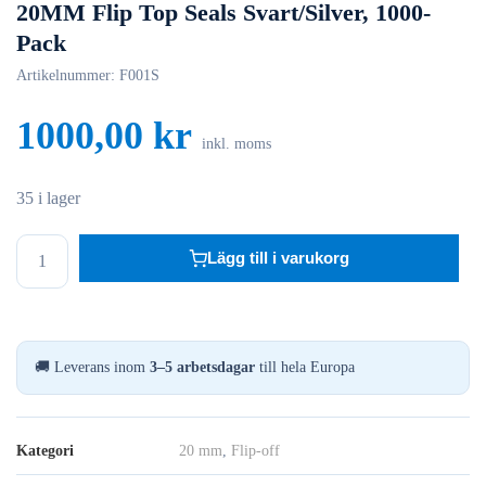
20MM Flip Top Seals Svart/Silver, 1000-
Pack
Artikelnummer:
F001S
1000,00
kr
inkl. moms
35 i lager
20MM
Lägg till i varukorg
Flip
Top
Seals
Svart/Silver,
🚚 Leverans inom
3–5 arbetsdagar
till hela Europa
1000-
Pack
mängd
Kategori
20 mm
,
Flip-off