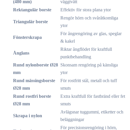
(480 mm)
väggtvätt
Rektangulär borste
Effektiv för stora plana ytor
Rengör hörn och svåråtkomliga
Triangulär borste
ytor
För ångrengöring av glas, speglar
Fönsterskrapa
& kakel
Riktar ångflödet för kraftfull
Ånglans
punktbehandling
Rund nylonborste Ø28
Skonsam rengöring på känsliga
mm
ytor
Rund mässingsborste
För rostfritt stål, metall och tuff
Ø28 mm
smuts
Rund rostfri borste
Extra kraftfull för fastbränd eller fet
Ø28 mm
smuts
Avlägsnar tuggummi, etiketter och
Skrapa i nylon
beläggningar
För precisionsrengöring i hörn,