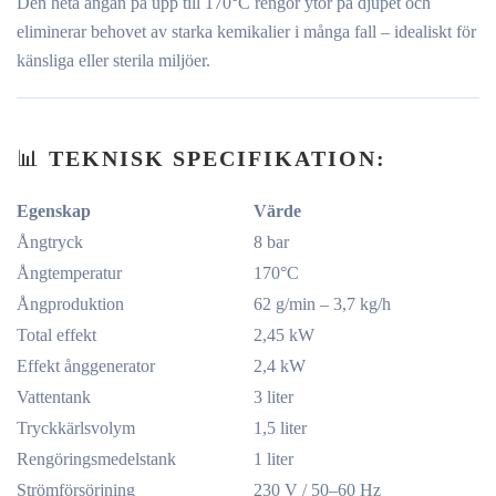
Den heta ångan på upp till 170°C rengör ytor på djupet och
eliminerar behovet av starka kemikalier i många fall – idealiskt för
känsliga eller sterila miljöer.
📊
TEKNISK SPECIFIKATION:
Egenskap
Värde
Ångtryck
8 bar
Ångtemperatur
170°C
Ångproduktion
62 g/min – 3,7 kg/h
Total effekt
2,45 kW
Effekt ånggenerator
2,4 kW
Vattentank
3 liter
Tryckkärlsvolym
1,5 liter
Rengöringsmedelstank
1 liter
Strömförsörjning
230 V / 50–60 Hz