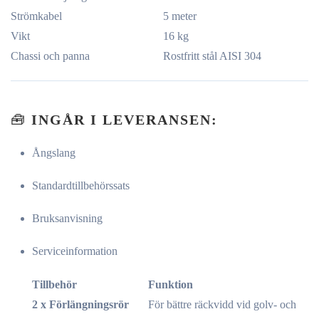
Strömkabel
5 meter
Vikt
16 kg
Chassi och panna
Rostfritt stål AISI 304
🧰
INGÅR I LEVERANSEN:
Ångslang
Standardtillbehörssats
Bruksanvisning
Serviceinformation
Tillbehör
Funktion
2 x Förlängningsrör
För bättre räckvidd vid golv- och