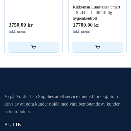
Kikkoman Lumitester Smart
– Snabb och tillförlitlig
hygienkontroll
3750,00
kr
17700,00
kr
inkl. moms
inkl. moms
Vi på Nordic Lab Supplies är ett service minded företag. Som
drivs av att göra kunder nöjda med våra bemöttande av kunder
och produkter.
BUTIK