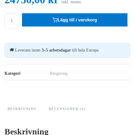
inkl. moms
EVO
Lägg till i varukorg
304
DET
–
Professionell
🚚 Leverans inom
3–5 arbetsdagar
till hela Europa
ångtvätt
8Bar
mängd
Kategori
Rengöring
BESKRIVNING
RECENSIONER (0)
Beskrivning