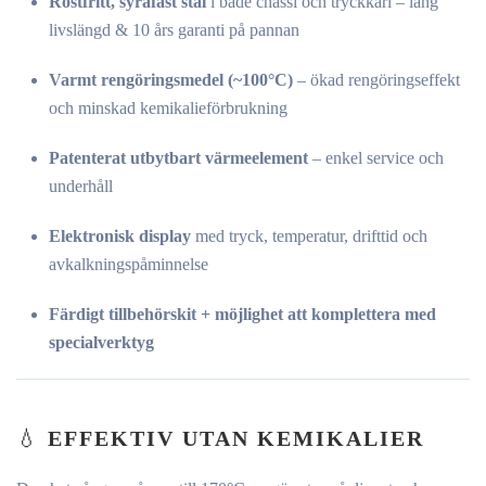
Rostfritt, syrafast stål
i både chassi och tryckkärl – lång
livslängd & 10 års garanti på pannan
Varmt rengöringsmedel (~100°C)
– ökad rengöringseffekt
och minskad kemikalieförbrukning
Patenterat utbytbart värmeelement
– enkel service och
underhåll
Elektronisk display
med tryck, temperatur, drifttid och
avkalkningspåminnelse
Färdigt tillbehörskit + möjlighet att komplettera med
specialverktyg
💧
EFFEKTIV UTAN KEMIKALIER