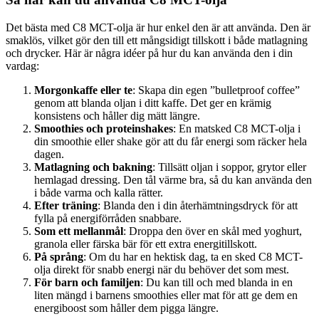
Det bästa med C8 MCT-olja är hur enkel den är att använda. Den är
smaklös, vilket gör den till ett mångsidigt tillskott i både matlagning
och drycker. Här är några idéer på hur du kan använda den i din
vardag:
Morgonkaffe eller te
: Skapa din egen ”bulletproof coffee”
genom att blanda oljan i ditt kaffe. Det ger en krämig
konsistens och håller dig mätt längre.
Smoothies och proteinshakes
: En matsked C8 MCT-olja i
din smoothie eller shake gör att du får energi som räcker hela
dagen.
Matlagning och bakning
: Tillsätt oljan i soppor, grytor eller
hemlagad dressing. Den tål värme bra, så du kan använda den
i både varma och kalla rätter.
Efter träning
: Blanda den i din återhämtningsdryck för att
fylla på energiförråden snabbare.
Som ett mellanmål
: Droppa den över en skål med yoghurt,
granola eller färska bär för ett extra energitillskott.
På språng
: Om du har en hektisk dag, ta en sked C8 MCT-
olja direkt för snabb energi när du behöver det som mest.
För barn och familjen
: Du kan till och med blanda in en
liten mängd i barnens smoothies eller mat för att ge dem en
energiboost som håller dem pigga längre.