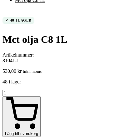
Mct olja C8 1L
48 I LAGER
Mct olja C8 1L
Artikelnummer:
81041-1
530,00
kr
inkl. moms
48 i lager
Mct
olja
C8
1L
mängd
Lägg till i varukorg