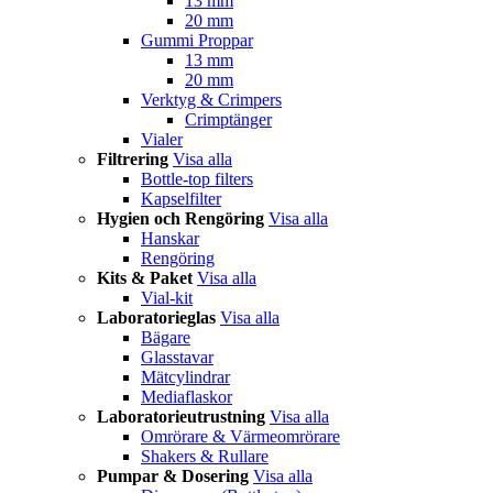
13 mm
20 mm
Gummi Proppar
13 mm
20 mm
Verktyg & Crimpers
Crimptänger
Vialer
Filtrering
Visa alla
Bottle-top filters
Kapselfilter
Hygien och Rengöring
Visa alla
Hanskar
Rengöring
Kits & Paket
Visa alla
Vial-kit
Laboratorieglas
Visa alla
Bägare
Glasstavar
Mätcylindrar
Mediaflaskor
Laboratorieutrustning
Visa alla
Omrörare & Värmeomrörare
Shakers & Rullare
Pumpar & Dosering
Visa alla