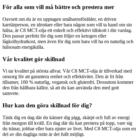
För alla som vill må bättre och prestera mer
Oavsett om du är en upptagen småbarnsförälder, en driven
karriärperson, en idrottare eller bara någon som vill ta hand om sin
hälsa, är C8 MCT-olja ett enkelt och effektivt tillskott i din vardag.
Den passar perfekt för dig som följer en ketogen eller
lågkolhydratkost, men även för dig som bara vill ha en naturlig och
hälsosam energikälla.
Vår kvalitet gör skillnad
Vi tar kvalitet på största allvar. Vår C8 MCT-olja är tillverkad med
omsorg för att garantera renhet och effektivitet. Den är fri från
tillsatser, 100 % naturlig, vegansk och glutenfri. Dessutom kommer
den från hållbara källor, så att du kan använda den med gott
samvete.
Hur kan den göra skillnad för dig?
Tänk dig en dag där du känner dig pigg, skärpt och full av energi
från morgon till kväll. En dag där du kan prestera på topp, vare sig
du tränar, jobbar eller bara njuter av livet. Med C8 MCT-olja som en
del av din dagliga rutin är det fullt möjligt.