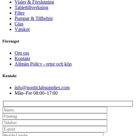
Vialer & Förslutning
Tablettillverkning
Filter
Pumpar & Tillbehör
Glas
Vätskor
Företaget
Om oss
Kontakt
Allmän Policy - retur och köp
Kontakt
info@nordiclabsupplies.com
Mån–Fre 08:00–17:00