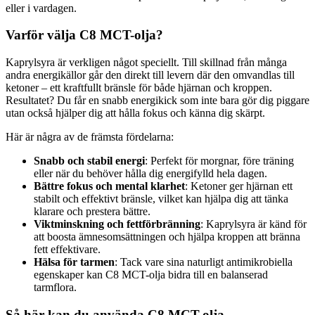
eller i vardagen.
Varför välja C8 MCT-olja?
Kaprylsyra är verkligen något speciellt. Till skillnad från många
andra energikällor går den direkt till levern där den omvandlas till
ketoner – ett kraftfullt bränsle för både hjärnan och kroppen.
Resultatet? Du får en snabb energikick som inte bara gör dig piggare
utan också hjälper dig att hålla fokus och känna dig skärpt.
Här är några av de främsta fördelarna:
Snabb och stabil energi
: Perfekt för morgnar, före träning
eller när du behöver hålla dig energifylld hela dagen.
Bättre fokus och mental klarhet
: Ketoner ger hjärnan ett
stabilt och effektivt bränsle, vilket kan hjälpa dig att tänka
klarare och prestera bättre.
Viktminskning och fettförbränning
: Kaprylsyra är känd för
att boosta ämnesomsättningen och hjälpa kroppen att bränna
fett effektivare.
Hälsa för tarmen
: Tack vare sina naturligt antimikrobiella
egenskaper kan C8 MCT-olja bidra till en balanserad
tarmflora.
Så här kan du använda C8 MCT-olja