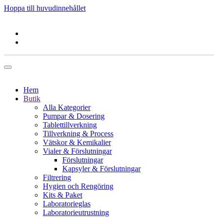
Hoppa till huvudinnehållet
Hem
Butik
Alla Kategorier
Pumpar & Dosering
Tablettillverkning
Tillverkning & Process
Vätskor & Kemikalier
Vialer & Förslutningar
Förslutningar
Kapsyler & Förslutningar
Filtrering
Hygien och Rengöring
Kits & Paket
Laboratorieglas
Laboratorieutrustning