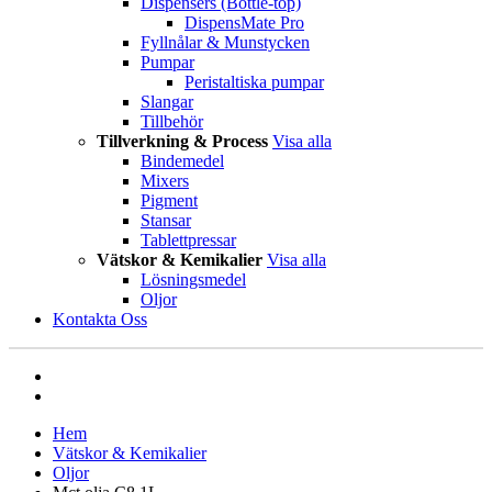
Dispensers (Bottle-top)
DispensMate Pro
Fyllnålar & Munstycken
Pumpar
Peristaltiska pumpar
Slangar
Tillbehör
Tillverkning & Process
Visa alla
Bindemedel
Mixers
Pigment
Stansar
Tablettpressar
Vätskor & Kemikalier
Visa alla
Lösningsmedel
Oljor
Kontakta Oss
Hem
Vätskor & Kemikalier
Oljor