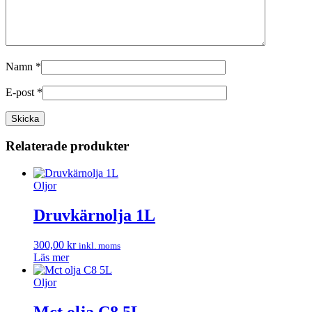
Namn
*
E-post
*
Relaterade produkter
Oljor
Druvkärnolja 1L
300,00
kr
inkl. moms
Läs mer
Oljor
Mct olja C8 5L