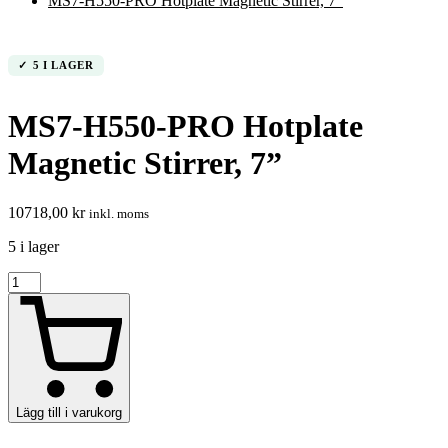
MS7-H550-PRO Hotplate Magnetic Stirrer, 7”
5 I LAGER
MS7-H550-PRO Hotplate
Magnetic Stirrer, 7”
10718,00
kr
inkl. moms
5 i lager
MS7-
H550-
PRO
Hotplate
Magnetic
Stirrer,
7”
mängd
Lägg till i varukorg