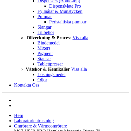
Dispensers (Bottle-top)
DispensMate Pro
Fyllnålar & Munstycken
Pumpar
Peristaltiska pumpar
Slangar
Tillbehör
Tillverkning & Process
Visa alla
Bindemedel
Mixers
Pigment
Stansar
Tablettpressar
Vätskor & Kemikalier
Visa alla
Lösningsmedel
Oljor
Kontakta Oss
Hem
Laboratorieutrustning
Omrörare & Värmeomrörare