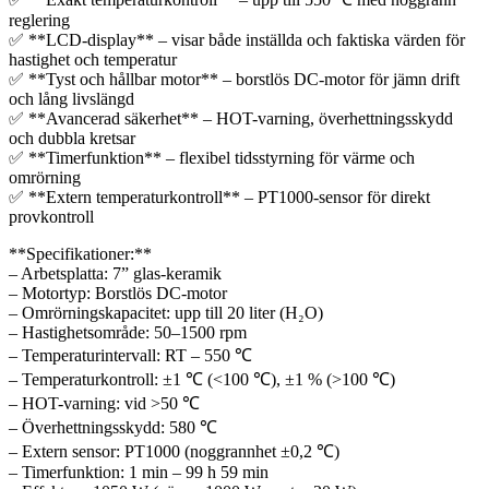
reglering
✅ **LCD-display** – visar både inställda och faktiska värden för
hastighet och temperatur
✅ **Tyst och hållbar motor** – borstlös DC-motor för jämn drift
och lång livslängd
✅ **Avancerad säkerhet** – HOT-varning, överhettningsskydd
och dubbla kretsar
✅ **Timerfunktion** – flexibel tidsstyrning för värme och
omrörning
✅ **Extern temperaturkontroll** – PT1000-sensor för direkt
provkontroll
**Specifikationer:**
– Arbetsplatta: 7” glas-keramik
– Motortyp: Borstlös DC-motor
– Omrörningskapacitet: upp till 20 liter (H₂O)
– Hastighetsområde: 50–1500 rpm
– Temperaturintervall: RT – 550 ℃
– Temperaturkontroll: ±1 ℃ (<100 ℃), ±1 % (>100 ℃)
– HOT-varning: vid >50 ℃
– Överhettningsskydd: 580 ℃
– Extern sensor: PT1000 (noggrannhet ±0,2 ℃)
– Timerfunktion: 1 min – 99 h 59 min