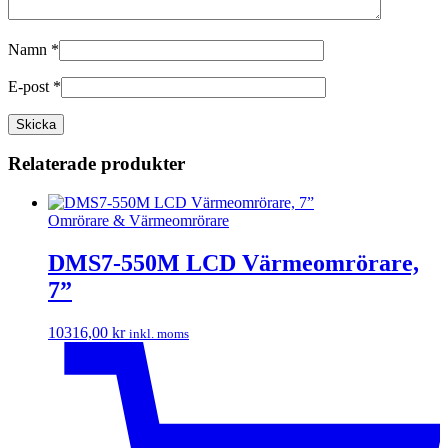
Namn
*
E-post
*
Relaterade produkter
Omrörare & Värmeomrörare
DMS7-550M LCD Värmeomrörare,
7”
10316,00
kr
inkl. moms