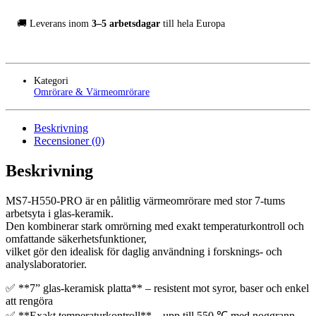
🚚 Leverans inom
3–5 arbetsdagar
till hela Europa
Kategori
Omrörare & Värmeomrörare
Beskrivning
Recensioner (0)
Beskrivning
MS7-H550-PRO är en pålitlig värmeomrörare med stor 7-tums
arbetsyta i glas-keramik.
Den kombinerar stark omrörning med exakt temperaturkontroll och
omfattande säkerhetsfunktioner,
vilket gör den idealisk för daglig användning i forsknings- och
analyslaboratorier.
✅ **7” glas-keramisk platta** – resistent mot syror, baser och enkel
att rengöra
✅ **Exakt temperaturkontroll** – upp till 550 ℃ med noggrann