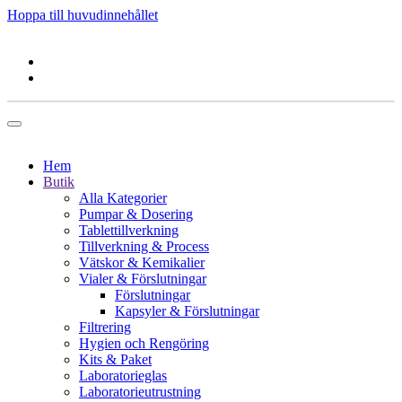
Hoppa till huvudinnehållet
Hem
Butik
Alla Kategorier
Pumpar & Dosering
Tablettillverkning
Tillverkning & Process
Vätskor & Kemikalier
Vialer & Förslutningar
Förslutningar
Kapsyler & Förslutningar
Filtrering
Hygien och Rengöring
Kits & Paket
Laboratorieglas
Laboratorieutrustning