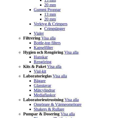
13 mm
20 mm
Gummi Proppar
13 mm
20 mm
Verktyg & Crimpers
Crimptänger
Vialer
Filtrering
Visa alla
Bottle-top filters
Kapselfilter
Hygien och Rengöring
Visa alla
Hanskar
Rengöring
Kits & Paket
Visa alla
Vial-kit
Laboratorieglas
Visa alla
Bägare
Glasstavar
Mätcylindrar
Mediaflaskor
Laboratorieutrustning
Visa alla
Omrörare & Värmeomrörare
Shakers & Rullare
Pumpar & Dosering
Visa alla