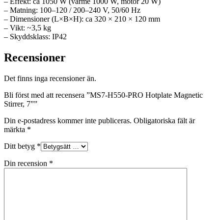
– Effekt: ca 1050 W (värme 1000 W, motor 20 W)
– Matning: 100–120 / 200–240 V, 50/60 Hz
– Dimensioner (L×B×H): ca 320 × 210 × 120 mm
– Vikt: ~3,5 kg
– Skyddsklass: IP42
Recensioner
Det finns inga recensioner än.
Bli först med att recensera ”MS7-H550-PRO Hotplate Magnetic
Stirrer, 7””
Din e-postadress kommer inte publiceras.
Obligatoriska fält är
märkta
*
Ditt betyg
*
Din recension
*