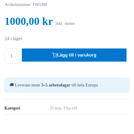
Artikelnummer:
F001BB
1000,00
kr
inkl. moms
24 i lager
20MM
Lägg till i varukorg
Flip
Top
Seals
Blå/Blå,
🚚 Leverans inom
3–5 arbetsdagar
till hela Europa
1000-
Pack
mängd
Kategori
20 mm
,
Flip-off